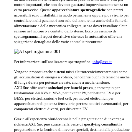
motori importanti, che non devono guastarsi improvvisamente senza un
certo preavviso. Queste
apparecchiature spettrografiche
con prezzi
accessibili sono installabili in modo permanente oppure provvisorio per
controllare molti parametri non solo del motore ma anche della fonte di
alimentazione e della meccanica collegata, senza dover installare alcun
sensore nel motore o a contatto dello stesso. Ecco un esempio di
spettrogramma, il report descrittivo che esce in automatico offre una
spiegazione dettagliata delle varie anomalie riscontrate.
Per informazioni sull'analizzatore spettrografico:
info@axu.it
Vengono proposti anche sistemi misti elettrotecnici/meccatronici come
gli accumulatori di energia a volano, per coprire buchi di tensione anche
di lunga durata per potenze elevate, anche a media tensione.
AXU Snc offre anche
soluzioni per banchi prova
, per esempio per
trasformatori dai kVA ai MVA, per inverter PV, per batterie EV o per
BESS, per elettrolizzatori e fuel cell, per motori elettronici, per
apparecchiature di potenza ferroviarie, per test nautici e aeronautici, per
componenti elettrici diversi, per drivetrain EV.
Grazie all'esperienza pluridecennale nella progettazione di inverter, a
richiesta AXU Snc può curare nella veste di
specifying consultant
la
progettazione e la fornitura di inverter speciali, destinati alla produzione