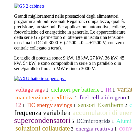
Grandi miglioramenti nelle prestazioni degli alimentatori
programmabili bidirezionali Regatron: compattezza, qualità,
precisione, prestazioni. Per applicazioni automotive, eoliche,
fotovoltaiche ed energetiche in generale. Le apparecchiature
della serie G5 permettono di ottenere in uscita una tensione
massima in DC di 3000 V (-1500....0.....+1500 V, con zero
centrale collegato a terra).
Le taglie di potenza sono: 9 kW, 18 kW, 27 kW, 36 kW, 45
kW, 54 kW, e sono componibili in serie o in parallelo o in
serie/parallelo fino a 5 MW e fino a 3000 V.
varia
voltage sags
ciclatori per batterie
IR
1
1
1
manutenzione predittiva
fuel cell a idrogeno
1
1
sensori Exertherm
c
12
DC energy savings
1
1
2
accumulatori di ener
frequenza variabile
3
supercondensatori
DCmicrogrids
Alumi
5
1
soluzioni collaudate
con
energia reattiva
3
1