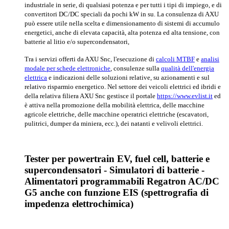
industriale in serie, di qualsiasi potenza e per tutti i tipi di impiego, e di
convertitori DC/DC speciali da pochi kW in su. La consulenza di AXU
può essere utile nella scelta e dimensionamento di sistemi di accumulo
energetici, anche di elevata capacità, alta potenza ed alta tensione, con
batterie al litio e/o supercondensatori,
Tra i servizi offerti da AXU Snc, l'esecuzione di
calcoli MTBF
e
analisi
modale per schede elettroniche
, consulenze sulla
qualità dell'energia
elettrica
e indicazioni delle soluzioni relative, su azionamenti e sul
relativo risparmio energetico. Nel settore dei veicoli elettrici ed ibridi e
della relativa filiera AXU Snc gestisce il portale
https://www.evlist.it
ed
è attiva nella promozione della mobilità elettrica, delle macchine
agricole elettriche, delle macchine operatrici elettriche (escavatori,
pulitrici, dumper da miniera, ecc.), dei natanti e velivoli elettrici.
Tester per powertrain EV, fuel cell, batterie e
supercondensatori - Simulatori di batterie -
Alimentatori programmabili Regatron AC/DC
G5 anche con funzione EIS (spettrografia di
impedenza elettrochimica)