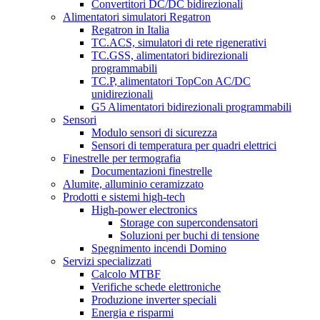
Convertitori DC/DC bidirezionali
Alimentatori simulatori Regatron
Regatron in Italia
TC.ACS, simulatori di rete rigenerativi
TC.GSS, alimentatori bidirezionali
programmabili
TC.P, alimentatori TopCon AC/DC
unidirezionali
G5 Alimentatori bidirezionali programmabili
Sensori
Modulo sensori di sicurezza
Sensori di temperatura per quadri elettrici
Finestrelle per termografia
Documentazioni finestrelle
Alumite, alluminio ceramizzato
Prodotti e sistemi high-tech
High-power electronics
Storage con supercondensatori
Soluzioni per buchi di tensione
Spegnimento incendi Domino
Servizi specializzati
Calcolo MTBF
Verifiche schede elettroniche
Produzione inverter speciali
Energia e risparmi