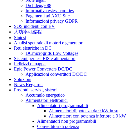
Note legali
Dich.legge 88
Informativa estesa cookies
Pagamenti ad AXU Snc
Informazioni privacy GDPR
SOS incidenti con EV
大功率可編程
Sintesi
Analisi spettrale di motori e generatori
Reti elettriche in DC
DCmicrogrids Low Voltages
Sistemi per test EIS e alimentatori
Indirizzi e mappa
Epic Power Converters DC/DC
Applicazioni convertitori DC/DC
Soluzioni
News Regatron
Prodotti, servizi, sistemi
Accumulo energetico
Alimentatori elettronici
Alimentatori programmabili
Alimentatori di potenza da 9 kW in su
Alimentatori con potenza inferiore a 9 kW
Alimentatori non programmabili
Convertitori di potenza