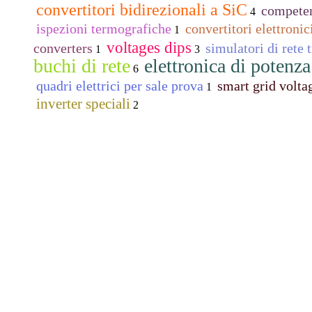
convertitori bidirezionali a SiC
competen
4
ispezioni termografiche
convertitori elettronic
1
voltages dips
converters
simulatori di rete 
1
3
buchi di rete
elettronica di potenza
6
quadri elettrici per sale prova
smart grid volta
1
inverter speciali
2