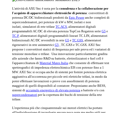
L'attività di AXU Snc è nota per la
consulenza e la collaborazione per
l'acquisto di apparecchiature elettroniche di potenza
:
convertitori di
potenza DC/DC bidirezionali prodotti da
Epic Power
anche completi di
supercondensatori, per potenze di kW o MW, isolati e non
isolati;
simulatori di rete trifase
TC.ACS
, alimentatori digitali
programmabili AC/DC di elevata potenza TopCon Regatron serie
G5
e
TC.P
, alimentatori digitali programmabili lineari TC.LIN, alimentatori
bidirezionali AC/DC reversibili in rete
G5
e
TC.GSS
, alimentatori
rigenerativi in rete asimmetrici
G5
, TC.GXS e TC.GSX. AXU Snc
propone i convertitori statici di frequenza per sale prova ed i variatori di
tensione monofase o trifase. Una innovazione particolarmente gradita
alle aziende che fanno R&D su batterie, elettrolizzatori e fuel cell è
l'apparecchiatura di
Material Mates Italia
che consente di effettuare test
spettrografici di impedenza elettrochimica EIS con potenze fino a 1
MW. AXU Snc si occupa anche di sistemi per fornire potenza elettrica
aggiuntiva all'occorrenza per piccole reti elettriche trifasi, in modo da
poter effettuare lavorazioni o prove con assorbimenti di potenza
maggiori di quelli disponibili al contatore. Proponiamo anche BESS,
sistemi di
accumulo energetico di elevata potenza
a batterie e/o con
supercondensatori
per la copertura dei buchi di tensione della rete
trifase.
L'esperienza più che cinquantennale sui motori elettrici ha portato
all'individuazione di tecnologie ancora poco note ma molto utili per