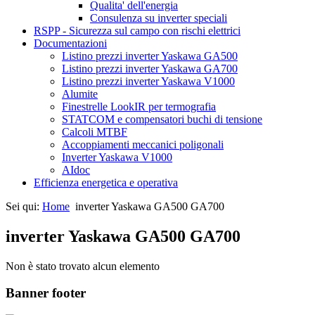
Qualita' dell'energia
Consulenza su inverter speciali
RSPP - Sicurezza sul campo con rischi elettrici
Documentazioni
Listino prezzi inverter Yaskawa GA500
Listino prezzi inverter Yaskawa GA700
Listino prezzi inverter Yaskawa V1000
Alumite
Finestrelle LookIR per termografia
STATCOM e compensatori buchi di tensione
Calcoli MTBF
Accoppiamenti meccanici poligonali
Inverter Yaskawa V1000
AIdoc
Efficienza energetica e operativa
Sei qui:
Home
inverter Yaskawa GA500 GA700
inverter Yaskawa GA500 GA700
Non è stato trovato alcun elemento
Banner footer