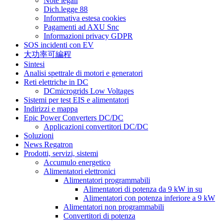
Note legali
Dich.legge 88
Informativa estesa cookies
Pagamenti ad AXU Snc
Informazioni privacy GDPR
SOS incidenti con EV
大功率可編程
Sintesi
Analisi spettrale di motori e generatori
Reti elettriche in DC
DCmicrogrids Low Voltages
Sistemi per test EIS e alimentatori
Indirizzi e mappa
Epic Power Converters DC/DC
Applicazioni convertitori DC/DC
Soluzioni
News Regatron
Prodotti, servizi, sistemi
Accumulo energetico
Alimentatori elettronici
Alimentatori programmabili
Alimentatori di potenza da 9 kW in su
Alimentatori con potenza inferiore a 9 kW
Alimentatori non programmabili
Convertitori di potenza