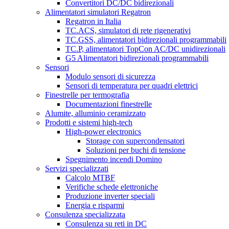
Convertitori DC/DC bidirezionali
Alimentatori simulatori Regatron
Regatron in Italia
TC.ACS, simulatori di rete rigenerativi
TC.GSS, alimentatori bidirezionali programmabili
TC.P, alimentatori TopCon AC/DC unidirezionali
G5 Alimentatori bidirezionali programmabili
Sensori
Modulo sensori di sicurezza
Sensori di temperatura per quadri elettrici
Finestrelle per termografia
Documentazioni finestrelle
Alumite, alluminio ceramizzato
Prodotti e sistemi high-tech
High-power electronics
Storage con supercondensatori
Soluzioni per buchi di tensione
Spegnimento incendi Domino
Servizi specializzati
Calcolo MTBF
Verifiche schede elettroniche
Produzione inverter speciali
Energia e risparmi
Consulenza specializzata
Consulenza su reti in DC