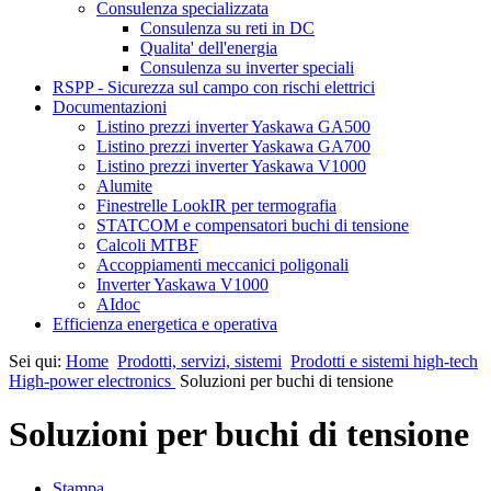
Consulenza specializzata
Consulenza su reti in DC
Qualita' dell'energia
Consulenza su inverter speciali
RSPP - Sicurezza sul campo con rischi elettrici
Documentazioni
Listino prezzi inverter Yaskawa GA500
Listino prezzi inverter Yaskawa GA700
Listino prezzi inverter Yaskawa V1000
Alumite
Finestrelle LookIR per termografia
STATCOM e compensatori buchi di tensione
Calcoli MTBF
Accoppiamenti meccanici poligonali
Inverter Yaskawa V1000
AIdoc
Efficienza energetica e operativa
Sei qui:
Home
Prodotti, servizi, sistemi
Prodotti e sistemi high-tech
High-power electronics
Soluzioni per buchi di tensione
Soluzioni per buchi di tensione
Stampa