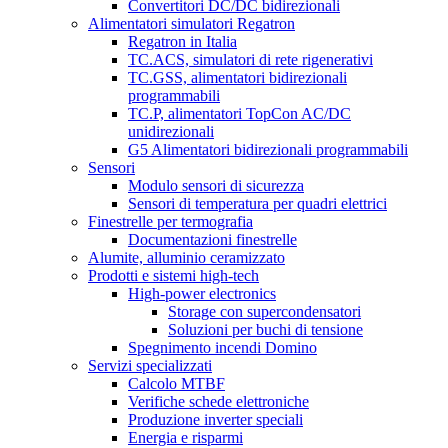
Convertitori DC/DC bidirezionali
Alimentatori simulatori Regatron
Regatron in Italia
TC.ACS, simulatori di rete rigenerativi
TC.GSS, alimentatori bidirezionali
programmabili
TC.P, alimentatori TopCon AC/DC
unidirezionali
G5 Alimentatori bidirezionali programmabili
Sensori
Modulo sensori di sicurezza
Sensori di temperatura per quadri elettrici
Finestrelle per termografia
Documentazioni finestrelle
Alumite, alluminio ceramizzato
Prodotti e sistemi high-tech
High-power electronics
Storage con supercondensatori
Soluzioni per buchi di tensione
Spegnimento incendi Domino
Servizi specializzati
Calcolo MTBF
Verifiche schede elettroniche
Produzione inverter speciali
Energia e risparmi