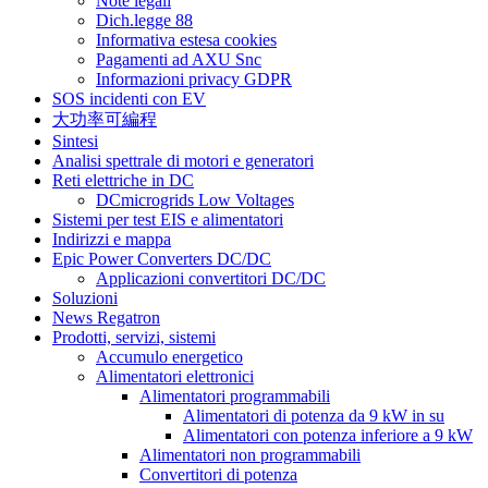
Note legali
Dich.legge 88
Informativa estesa cookies
Pagamenti ad AXU Snc
Informazioni privacy GDPR
SOS incidenti con EV
大功率可編程
Sintesi
Analisi spettrale di motori e generatori
Reti elettriche in DC
DCmicrogrids Low Voltages
Sistemi per test EIS e alimentatori
Indirizzi e mappa
Epic Power Converters DC/DC
Applicazioni convertitori DC/DC
Soluzioni
News Regatron
Prodotti, servizi, sistemi
Accumulo energetico
Alimentatori elettronici
Alimentatori programmabili
Alimentatori di potenza da 9 kW in su
Alimentatori con potenza inferiore a 9 kW
Alimentatori non programmabili
Convertitori di potenza