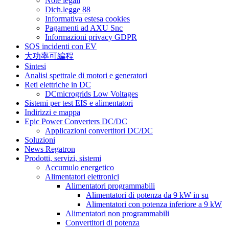
Note legali
Dich.legge 88
Informativa estesa cookies
Pagamenti ad AXU Snc
Informazioni privacy GDPR
SOS incidenti con EV
大功率可編程
Sintesi
Analisi spettrale di motori e generatori
Reti elettriche in DC
DCmicrogrids Low Voltages
Sistemi per test EIS e alimentatori
Indirizzi e mappa
Epic Power Converters DC/DC
Applicazioni convertitori DC/DC
Soluzioni
News Regatron
Prodotti, servizi, sistemi
Accumulo energetico
Alimentatori elettronici
Alimentatori programmabili
Alimentatori di potenza da 9 kW in su
Alimentatori con potenza inferiore a 9 kW
Alimentatori non programmabili
Convertitori di potenza