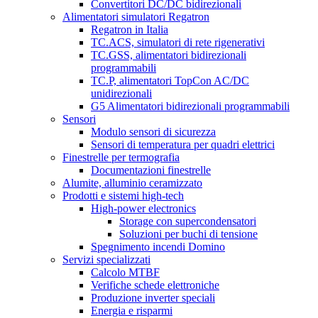
Convertitori DC/DC bidirezionali
Alimentatori simulatori Regatron
Regatron in Italia
TC.ACS, simulatori di rete rigenerativi
TC.GSS, alimentatori bidirezionali
programmabili
TC.P, alimentatori TopCon AC/DC
unidirezionali
G5 Alimentatori bidirezionali programmabili
Sensori
Modulo sensori di sicurezza
Sensori di temperatura per quadri elettrici
Finestrelle per termografia
Documentazioni finestrelle
Alumite, alluminio ceramizzato
Prodotti e sistemi high-tech
High-power electronics
Storage con supercondensatori
Soluzioni per buchi di tensione
Spegnimento incendi Domino
Servizi specializzati
Calcolo MTBF
Verifiche schede elettroniche
Produzione inverter speciali
Energia e risparmi