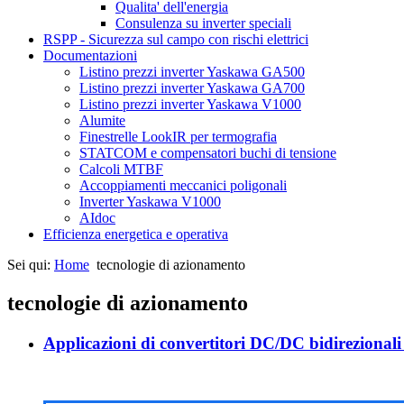
Qualita' dell'energia
Consulenza su inverter speciali
RSPP - Sicurezza sul campo con rischi elettrici
Documentazioni
Listino prezzi inverter Yaskawa GA500
Listino prezzi inverter Yaskawa GA700
Listino prezzi inverter Yaskawa V1000
Alumite
Finestrelle LookIR per termografia
STATCOM e compensatori buchi di tensione
Calcoli MTBF
Accoppiamenti meccanici poligonali
Inverter Yaskawa V1000
AIdoc
Efficienza energetica e operativa
Sei qui:
Home
tecnologie di azionamento
tecnologie di azionamento
Applicazioni di convertitori DC/DC bidirezional