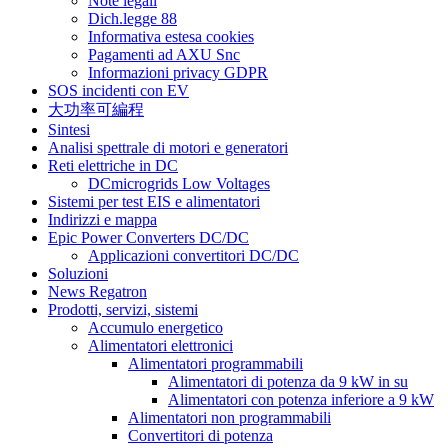
Note legali
Dich.legge 88
Informativa estesa cookies
Pagamenti ad AXU Snc
Informazioni privacy GDPR
SOS incidenti con EV
大功率可編程
Sintesi
Analisi spettrale di motori e generatori
Reti elettriche in DC
DCmicrogrids Low Voltages
Sistemi per test EIS e alimentatori
Indirizzi e mappa
Epic Power Converters DC/DC
Applicazioni convertitori DC/DC
Soluzioni
News Regatron
Prodotti, servizi, sistemi
Accumulo energetico
Alimentatori elettronici
Alimentatori programmabili
Alimentatori di potenza da 9 kW in su
Alimentatori con potenza inferiore a 9 kW
Alimentatori non programmabili
Convertitori di potenza