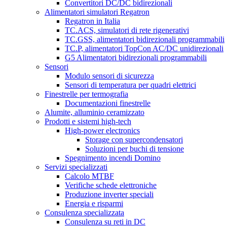
Convertitori DC/DC bidirezionali
Alimentatori simulatori Regatron
Regatron in Italia
TC.ACS, simulatori di rete rigenerativi
TC.GSS, alimentatori bidirezionali programmabili
TC.P, alimentatori TopCon AC/DC unidirezionali
G5 Alimentatori bidirezionali programmabili
Sensori
Modulo sensori di sicurezza
Sensori di temperatura per quadri elettrici
Finestrelle per termografia
Documentazioni finestrelle
Alumite, alluminio ceramizzato
Prodotti e sistemi high-tech
High-power electronics
Storage con supercondensatori
Soluzioni per buchi di tensione
Spegnimento incendi Domino
Servizi specializzati
Calcolo MTBF
Verifiche schede elettroniche
Produzione inverter speciali
Energia e risparmi
Consulenza specializzata
Consulenza su reti in DC