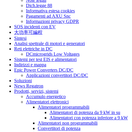
Note legali
Dich.legge 88
Informativa estesa cookies
Pagamenti ad AXU Snc
Informazioni privacy GDPR
SOS incidenti con EV
大功率可編程
Sintesi
Analisi spettrale di motori e generatori
Reti elettriche in DC
DCmicrogrids Low Voltages
Sistemi per test EIS e alimentatori
Indirizzi e mappa
Epic Power Converters DC/DC
Applicazioni convertitori DC/DC
Soluzioni
News Regatron
Prodotti, servizi, sistemi
Accumulo energetico
Alimentatori elettronici
Alimentatori programmabili
Alimentatori di potenza da 9 kW in su
Alimentatori con potenza inferiore a 9 kW
Alimentatori non programmabili
Convertitori di potenza