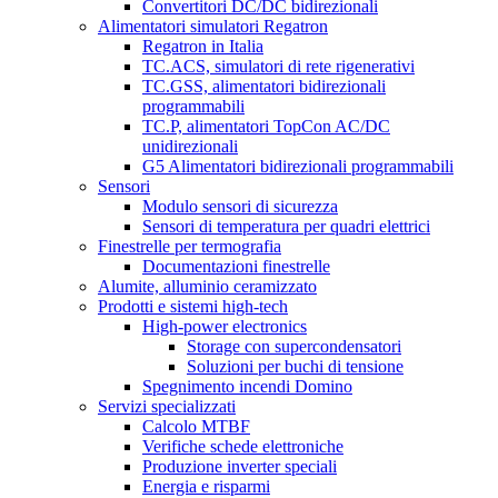
Convertitori DC/DC bidirezionali
Alimentatori simulatori Regatron
Regatron in Italia
TC.ACS, simulatori di rete rigenerativi
TC.GSS, alimentatori bidirezionali
programmabili
TC.P, alimentatori TopCon AC/DC
unidirezionali
G5 Alimentatori bidirezionali programmabili
Sensori
Modulo sensori di sicurezza
Sensori di temperatura per quadri elettrici
Finestrelle per termografia
Documentazioni finestrelle
Alumite, alluminio ceramizzato
Prodotti e sistemi high-tech
High-power electronics
Storage con supercondensatori
Soluzioni per buchi di tensione
Spegnimento incendi Domino
Servizi specializzati
Calcolo MTBF
Verifiche schede elettroniche
Produzione inverter speciali
Energia e risparmi