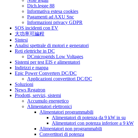
Note legali
Dich.legge 88
Informativa estesa cookies
Pagamenti ad AXU Snc
Informazioni privacy GDPR
SOS incidenti con EV
大功率可編程
Sintesi
Analisi spettrale di motori e generatori
Reti elettriche in DC
DCmicrogrids Low Voltages
Sistemi per test EIS e alimentatori
Indirizzi e mappa
Epic Power Converters DC/DC
Applicazioni convertitori DC/DC
Soluzioni
News Regatron
Prodotti, servizi, sistemi
Accumulo energetico
Alimentatori elettronici
Alimentatori programmabili
Alimentatori di potenza da 9 kW in su
Alimentatori con potenza inferiore a 9 kW
Alimentatori non programmabili
Convertitori di potenza