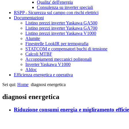
Qualita' dell'energia
Consulenza su inverter speciali
RSPP - Sicurezza sul campo con rischi elettrici
Documentazioni
Listino prezzi inverter Yaskawa GA500
Listino prezzi inverter Yaskawa GA700
Listino prezzi inverter Yaskawa V1000
Alumite
Finestrelle LookIR per termografia
STATCOM e compensatori buchi di tensione
Calcoli MTBF
Accoppiamenti meccanici poligonali
Inverter Yaskawa V1000
AIdoc
Efficienza energetica e operativa
Sei qui:
Home
diagnosi energetica
diagnosi energetica
Riduzione consumi energia e migliramento effici