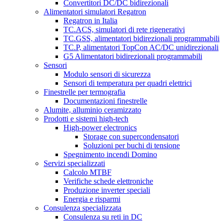
Convertitori DC/DC bidirezionali
Alimentatori simulatori Regatron
Regatron in Italia
TC.ACS, simulatori di rete rigenerativi
TC.GSS, alimentatori bidirezionali programmabili
TC.P, alimentatori TopCon AC/DC unidirezionali
G5 Alimentatori bidirezionali programmabili
Sensori
Modulo sensori di sicurezza
Sensori di temperatura per quadri elettrici
Finestrelle per termografia
Documentazioni finestrelle
Alumite, alluminio ceramizzato
Prodotti e sistemi high-tech
High-power electronics
Storage con supercondensatori
Soluzioni per buchi di tensione
Spegnimento incendi Domino
Servizi specializzati
Calcolo MTBF
Verifiche schede elettroniche
Produzione inverter speciali
Energia e risparmi
Consulenza specializzata
Consulenza su reti in DC